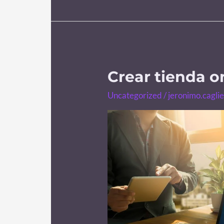
Crear tienda o
Crear
tienda
Uncategorized
/
jeronimo.cagli
online
desde
cero