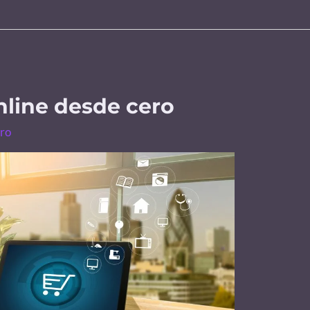
nline desde cero
ero