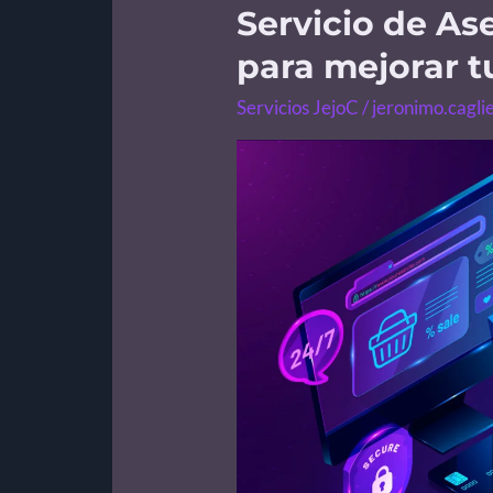
Servicio de A
Servicio
de
para mejorar t
Asesoría
Servicios JejoC
/
jeronimo.cagli
Ecommerce
para
mejorar
tus
ventas
en
línea.