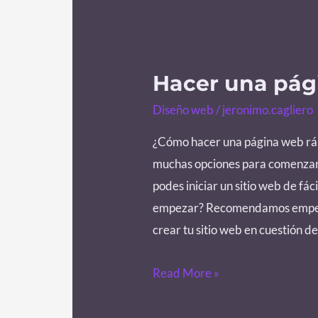
Hacer una pág
Hacer
una
Diseño web
/
jeronimo.cagliero
página
¿Cómo hacer una página web rápi
web
muchas opciones para comenzar.
rápido
podes iniciar un sitio web de fá
empezar? Recomendamos empezar
crear tu sitio web en cuestión d
Read More »