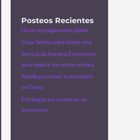
Posteos Recientes
Hacer una página web rápido
Crear tienda online desde cero
Servicio de Asesoría Ecommerce
para mejorar tus ventas en línea.
Planilla para tener tu inventario
en Orden.
Estrategias para empezar un
ecommerce