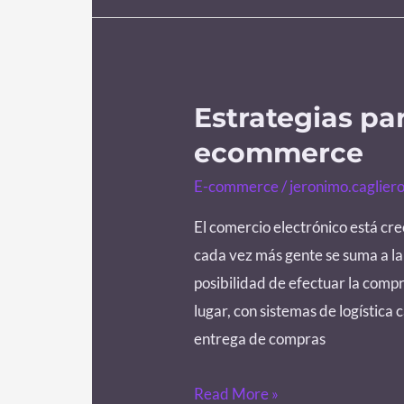
Estrategias p
Estrategias
para
ecommerce
empezar
E-commerce
/
jeronimo.caglier
un
ecommerce
El comercio electrónico está cre
cada vez más gente se suma a la
posibilidad de efectuar la comp
lugar, con sistemas de logística
entrega de compras
Read More »