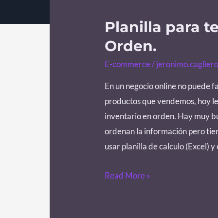
Planilla para t
Planilla
para
Orden.
tener
E-commerce
/
jeronimo.caglier
tu
inventario
En un negocio online no puede fa
en
productos que vendemos, hoy les
Orden.
inventario en orden. Hay muy bu
ordenan la información pero tien
usar planilla de calculo (Excel) 
Read More »