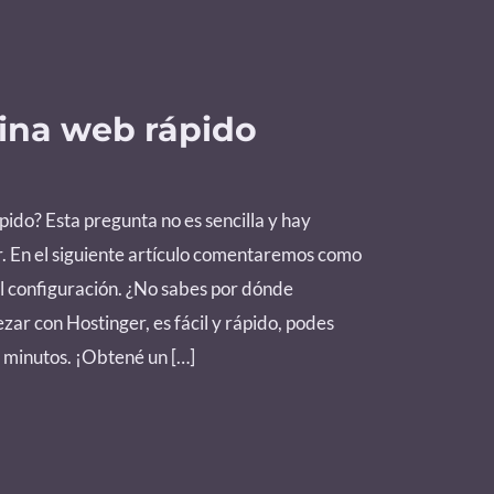
ina web rápido
do? Esta pregunta no es sencilla y hay
 En el siguiente artículo comentaremos como
cil configuración. ¿No sabes por dónde
 con Hostinger, es fácil y rápido, podes
e minutos. ¡Obtené un […]